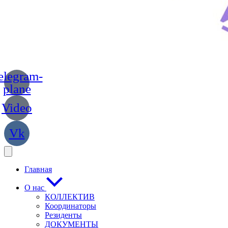
elegram-
plane
Video
Vk
Главная
О нас
КОЛЛЕКТИВ
Координаторы
Резиденты
ДОКУМЕНТЫ