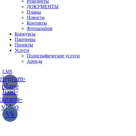
Резиденты
ДОКУМЕНТЫ
Планы
Новости
Контакты
Фотоальбом
Конкурсы
Партнеры
Проекты
Услуги
Полиграфические услуги
Аренда
LMS
elegram-
plane
Icon-
camera-
video
Vk