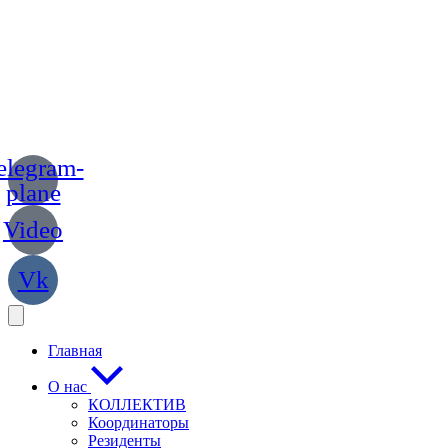
elegram-
plane
Video
Vk
Главная
О нас
КОЛЛЕКТИВ
Координаторы
Резиденты