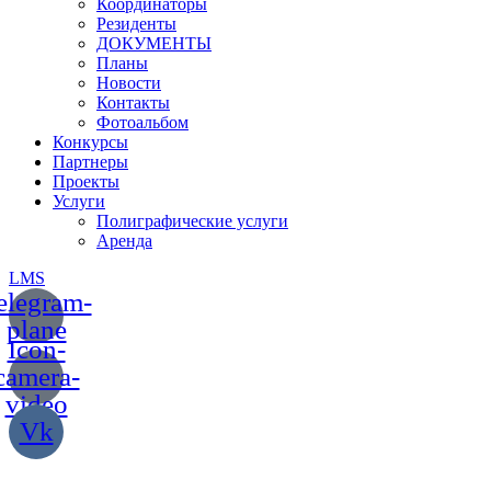
Координаторы
Резиденты
ДОКУМЕНТЫ
Планы
Новости
Контакты
Фотоальбом
Конкурсы
Партнеры
Проекты
Услуги
Полиграфические услуги
Аренда
LMS
elegram-
plane
Icon-
camera-
video
Vk