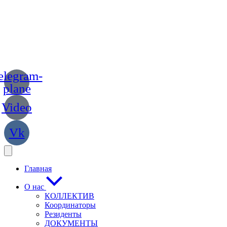
elegram-
plane
Video
Vk
Главная
О нас
КОЛЛЕКТИВ
Координаторы
Резиденты
ДОКУМЕНТЫ