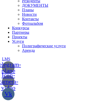
Резиденты
ДОКУМЕНТЫ
Планы
Новости
Контакты
Фотоальбом
Конкурсы
Партнеры
Проекты
Услуги
Полиграфические услуги
Аренда
LMS
elegram-
plane
Icon-
camera-
video
Vk