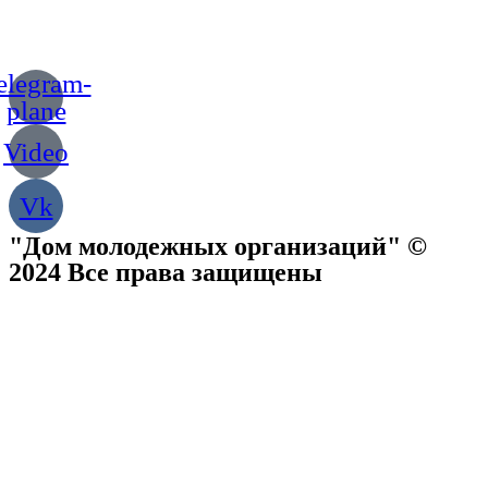
elegram-
plane
Video
Vk
"Дом молодежных организаций" ©
2024 Все права защищены