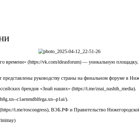
ни
го времени» (https://vk.com/ideasforum) — уникальную площадк
ут представлены руководству страны на финальном форуме в Ни
сийских брендов «Знай наших» (https://t.me/znai_nashih_media).
8g.xn--c1aenmdblfega.xn--p1ai/).
https://t.me/roscongress), ВЭБ.РФ и Правительство Нижегородской
inimay)