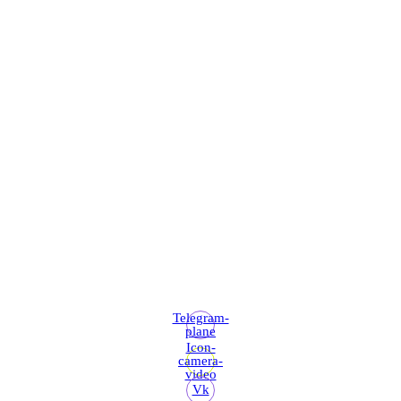
Telegram-
plane
Icon-
camera-
video
Vk