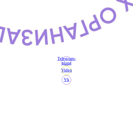
Telegram-
plane
Video
Vk