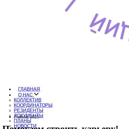
ГЛАВНАЯ
О НАС
КОЛЛЕКТИВ
КООРДИНАТОРЫ
РЕЗИДЕНТЫ
ДОКУМЕНТЫ
7 июля, 2025
ПЛАНЫ
Помогаем строить карьеру!
НОВОСТИ