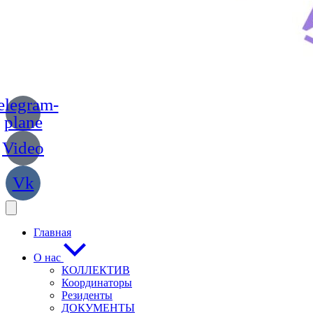
elegram-
plane
Video
Vk
Главная
О нас
КОЛЛЕКТИВ
Координаторы
Резиденты
ДОКУМЕНТЫ