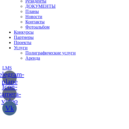
Резиденты
ДОКУМЕНТЫ
Планы
Новости
Контакты
Фотоальбом
Конкурсы
Партнеры
Проекты
Услуги
Полиграфические услуги
Аренда
LMS
elegram-
plane
Icon-
camera-
video
Vk