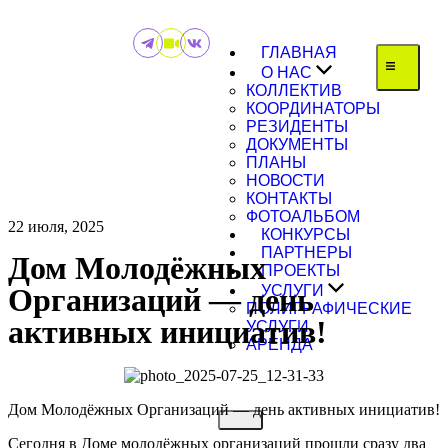
ГЛАВНАЯ
О НАС
КОЛЛЕКТИВ
КООРДИНАТОРЫ
РЕЗИДЕНТЫ
ДОКУМЕНТЫ
ПЛАНЫ
НОВОСТИ
КОНТАКТЫ
ФОТОАЛЬБОМ
22 июля, 2025
КОНКУРСЫ
ПАРТНЕРЫ
Дом Молодёжных
ПРОЕКТЫ
Организаций — день
УСЛУГИ
ПОЛИГРАФИЧЕСКИЕ
активных инициатив!
УСЛУГИ
АРЕНДА
Дом Молодёжных Организаций — день активных инициатив!
Сегодня в Доме молодёжных организаций прошли сразу два