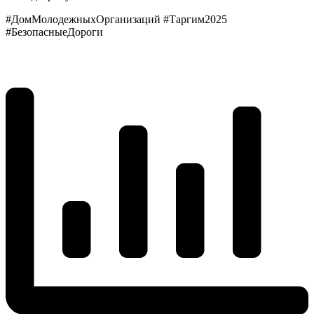
#ДомМолодежныхОрганизаций #Таргим2025
#БезопасныеДороги