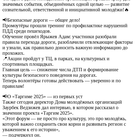
значимых события, объединённых одной целью — развитие
сознательной, ответственной и инициативной молодёжи!🔥
📢Безопасные дороги — общее дело!
Промоутёры прошли тренинг по профилактике нарушений
ПДД среди пешеходов.
Обучение провёл Ярыжев Адам: участники разобрали
правила перехода дороги, разоблачили отвлекающие факторы
и узнали, как правильно доносить важную информацию до
прохожих.
📍Акции пройдут у ТЦ, в парках, на культурных и
спортивных площадках.
Главная цель — снижение числа ДТП и формирование
культуры безопасного поведения на дорогах.
Теперь волонтёры готовы действовать — уверенно и по
правилам!
📢О «Таргиме 2025» — из первых уст
Также сегодня директор Дома молодёжных организаций
Заурбек Ведзижев дал интервью, в котором рассказал о
значении проекта «Таргим 2025».
«Этот форум — не просто про культуру, это про молодёжь,
которой важно сохранить свои корни и развивать регион с
уважением к его истории»,
— подчеркнул он.