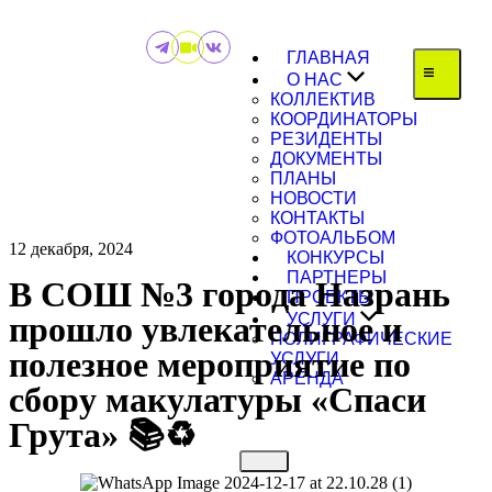
ГЛАВНАЯ
О НАС
КОЛЛЕКТИВ
КООРДИНАТОРЫ
РЕЗИДЕНТЫ
ДОКУМЕНТЫ
ПЛАНЫ
НОВОСТИ
КОНТАКТЫ
ФОТОАЛЬБОМ
12 декабря, 2024
КОНКУРСЫ
ПАРТНЕРЫ
В СОШ №3 города Назрань
ПРОЕКТЫ
прошло увлекательное и
УСЛУГИ
ПОЛИГРАФИЧЕСКИЕ
полезное мероприятие по
УСЛУГИ
АРЕНДА
сбору макулатуры «Спаси
Грута» 📚♻️