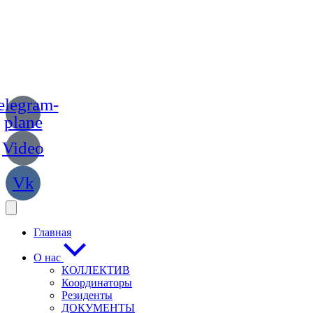
elegram-
plane
Video
Vk
Главная
О нас
КОЛЛЕКТИВ
Координаторы
Резиденты
ДОКУМЕНТЫ