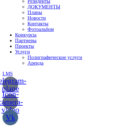
Резиденты
ДОКУМЕНТЫ
Планы
Новости
Контакты
Фотоальбом
Конкурсы
Партнеры
Проекты
Услуги
Полиграфические услуги
Аренда
LMS
elegram-
plane
Icon-
camera-
video
Vk