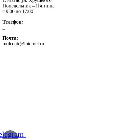
Г. Магас ул. Хрущева 6
Понедельник – Пятница
с 9:00 до 17:00
Телефон:
_
Почта:
molcentr@internet.ru
elegram-