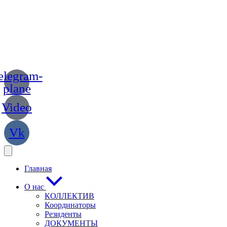
elegram-
plane
Video
Vk
Главная
О нас
КОЛЛЕКТИВ
Координаторы
Резиденты
ДОКУМЕНТЫ