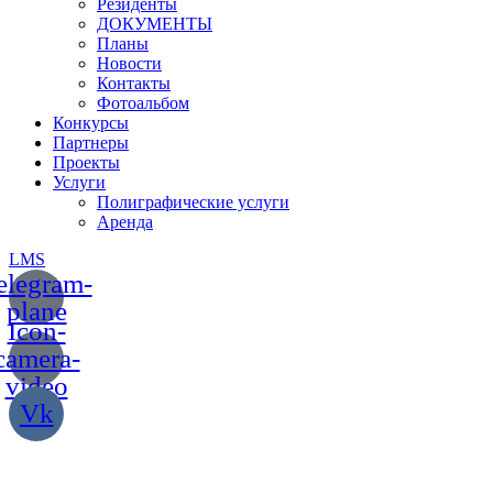
Резиденты
ДОКУМЕНТЫ
Планы
Новости
Контакты
Фотоальбом
Конкурсы
Партнеры
Проекты
Услуги
Полиграфические услуги
Аренда
LMS
elegram-
plane
Icon-
camera-
video
Vk