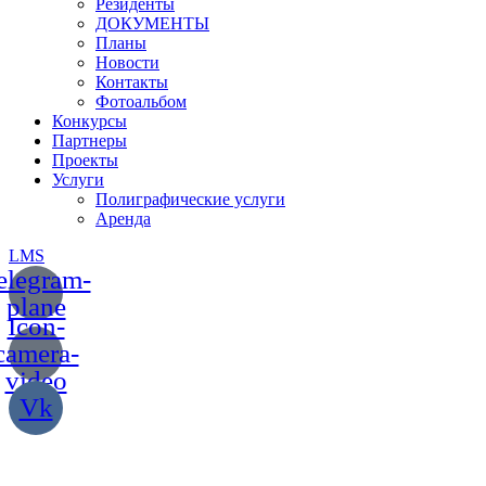
Резиденты
ДОКУМЕНТЫ
Планы
Новости
Контакты
Фотоальбом
Конкурсы
Партнеры
Проекты
Услуги
Полиграфические услуги
Аренда
LMS
elegram-
plane
Icon-
camera-
video
Vk