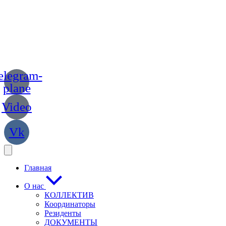
elegram-
plane
Video
Vk
Главная
О нас
КОЛЛЕКТИВ
Координаторы
Резиденты
ДОКУМЕНТЫ