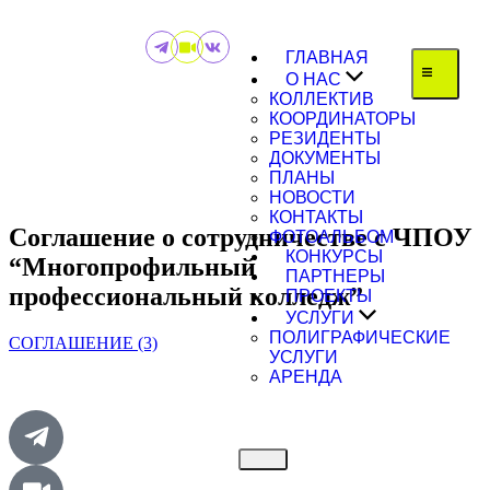
ГЛАВНАЯ
О НАС
КОЛЛЕКТИВ
КООРДИНАТОРЫ
РЕЗИДЕНТЫ
ДОКУМЕНТЫ
ПЛАНЫ
НОВОСТИ
КОНТАКТЫ
Соглашение о сотрудничестве с ЧПОУ
ФОТОАЛЬБОМ
КОНКУРСЫ
“Многопрофильный
ПАРТНЕРЫ
профессиональный колледж”
ПРОЕКТЫ
УСЛУГИ
ПОЛИГРАФИЧЕСКИЕ
СОГЛАШЕНИЕ (3)
УСЛУГИ
АРЕНДА