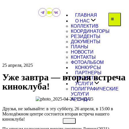
ГЛАВНАЯ
О НАС
КОЛЛЕКТИВ
КООРДИНАТОРЫ
РЕЗИДЕНТЫ
ДОКУМЕНТЫ
ПЛАНЫ
НОВОСТИ
КОНТАКТЫ
ФОТОАЛЬБОМ
25 апреля, 2025
КОНКУРСЫ
ПАРТНЕРЫ
Уже завтра — вторая встреча
ПРОЕКТЫ
киноклуба!
УСЛУГИ
ПОЛИГРАФИЧЕСКИЕ
УСЛУГИ
АРЕНДА
Друзья, не забывайте: в эту субботу, 26 апреля, в 15:00 в
Молодёжном центре состоится вторая встреча нашего
киноклуба!
По итогам голосования вместе смотрим Летчик(2021)