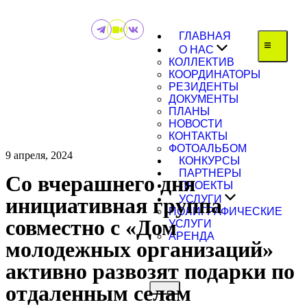
ГЛАВНАЯ
О НАС
КОЛЛЕКТИВ
КООРДИНАТОРЫ
РЕЗИДЕНТЫ
ДОКУМЕНТЫ
ПЛАНЫ
НОВОСТИ
КОНТАКТЫ
ФОТОАЛЬБОМ
9 апреля, 2024
КОНКУРСЫ
ПАРТНЕРЫ
Со вчерашнего дня
ПРОЕКТЫ
инициативная группа
УСЛУГИ
ПОЛИГРАФИЧЕСКИЕ
совместно с «Дом
УСЛУГИ
АРЕНДА
молодежных организаций»
активно развозят подарки по
отдаленным селам