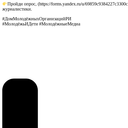
Пройди опрос, (https://forms.yandex.ru/u/69859c9384227c33
журналистики.
#ДомМолодёжныхОрганизацийРИ
#МолодёжьИДети #МолодёжныеМедиа