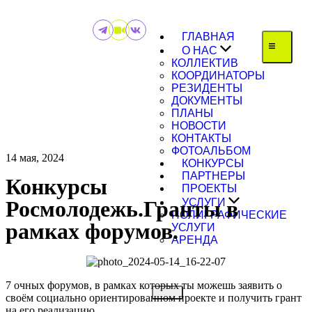
ГЛАВНАЯ
О НАС
КОЛЛЕКТИВ
КООРДИНАТОРЫ
РЕЗИДЕНТЫ
ДОКУМЕНТЫ
ПЛАНЫ
НОВОСТИ
КОНТАКТЫ
ФОТОАЛЬБОМ
14 мая, 2024
КОНКУРСЫ
ПАРТНЕРЫ
Конкурсы
ПРОЕКТЫ
Росмолодежь.Гранты в
УСЛУГИ
ПОЛИГРАФИЧЕСКИЕ
рамках форумов.
УСЛУГИ
АРЕНДА
7 очных форумов, в рамках которых ты можешь заявить о
своём социально ориентированном проекте и получить грант
на его реализацию